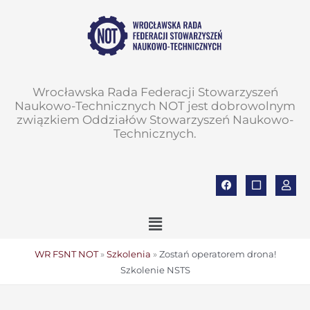
do
Przejdź
treści
do
treści
Wrocławska Rada Federacji Stowarzyszeń
Naukowo-Technicznych NOT jest dobrowolnym
związkiem Oddziałów Stowarzyszeń Naukowo-
Technicznych.
F
S
U
a
q
s
c
u
e
e
a
r
Main
b
r
o
e
Menu
o
k
WR FSNT NOT
»
Szkolenia
»
Zostań operatorem drona!
Szkolenie NSTS