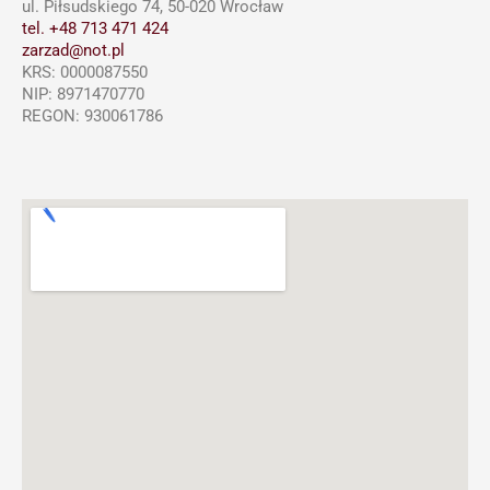
ul. Piłsudskiego 74, 50-020 Wrocław
tel. +48 713 471 424
zarzad@not.pl
KRS: 0000087550
NIP: 8971470770
REGON: 930061786