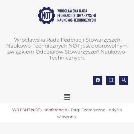
do
Przejdź
treści
do
treści
Wrocławska Rada Federacji Stowarzyszeń
Naukowo-Technicznych NOT jest dobrowolnym
związkiem Oddziałów Stowarzyszeń Naukowo-
Technicznych.
F
S
U
a
q
s
c
u
e
e
a
r
Main
b
r
o
e
Menu
o
k
WR FSNT NOT
»
Konferencje
»
Targi Ezoteryczne – edycja
wiosenna